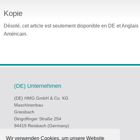
Kopie
t de passe
Désolé, cet article est seulement disponible en
DE
et
Anglais
Américain
.
(DE) Unternehmen
(DE) HMG GmbH & Co. KG
Maschinenbau
Griesbach
Dingolfinger Straße 254
94419 Reisbach (Germany)
(DE) Produkte
Wir verwenden Cookies, um unsere Website