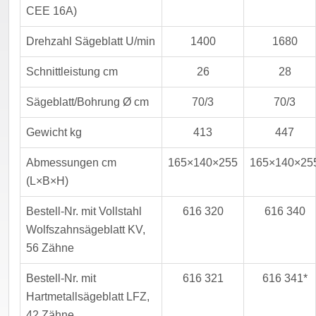
CEE 16A)
Drehzahl Sägeblatt U/min
1400
1680
Schnittleistung cm
26
28
Sägeblatt/Bohrung Ø cm
70/3
70/3
Gewicht kg
413
447
Abmessungen cm
165×140×255
165×140×25
(L×B×H)
Bestell-Nr. mit Vollstahl
616 320
616 340
Wolfszahnsägeblatt KV,
56 Zähne
Bestell-Nr. mit
616 321
616 341*
Hartmetallsägeblatt LFZ,
42 Zähne