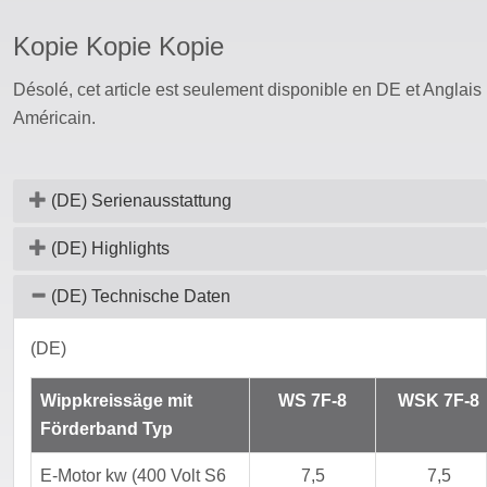
Kopie Kopie Kopie
t de passe
Désolé, cet article est seulement disponible en
DE
et
Anglais
Américain
.
(DE) Serienausstattung
(DE) Highlights
(DE) Technische Daten
(DE)
Wippkreissäge mit
WS 7F-8
WSK 7F-8
Förderband Typ
E-Motor kw (400 Volt S6
7,5
7,5