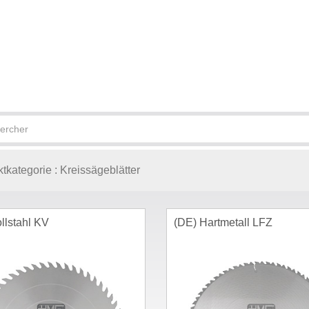
tkategorie :
Kreissägeblätter
llstahl KV
(DE) Hartmetall LFZ