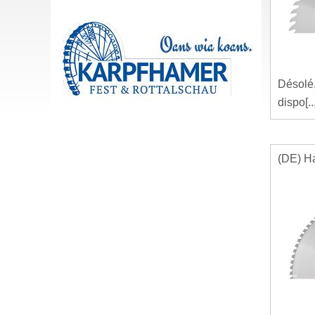
Désolé,
dispo[..
(DE) H