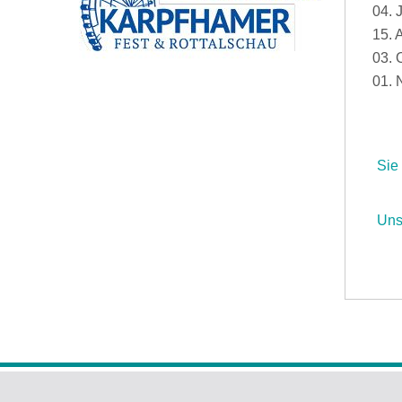
04. 
15. 
03. 
01. 
Sie
Uns