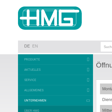
DE
EN
PRODUKTE
Öffn
AKTUELLES
SERVICE
Mont
ALLGEMEINES
Dien
UNTERNEHMEN
Mitt
ÜBER HMG