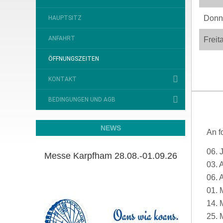
Donn
HAUPTSITZ
ANFAHRT
Freit
ÖFFNUNGSZEITEN
KONTAKT
BEDINGUNGEN UND AGB
NEWS
An f
06. 
Messe Karpfham 28.08.-01.09.26
03. 
06. 
01. 
14. 
25. 