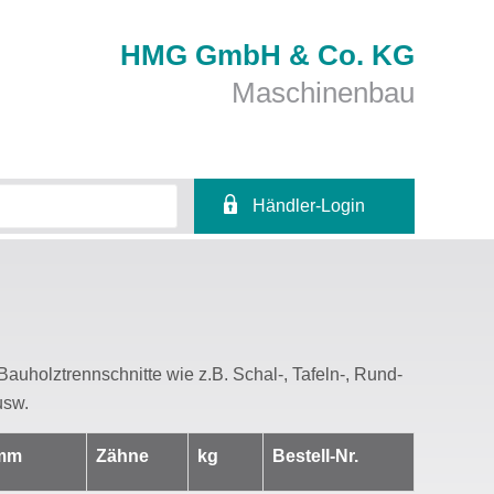
HMG GmbH & Co. KG
Maschinenbau
Händler-Login
Benutzername
Passwort
Bauholztrennschnitte wie z.B. Schal-, Tafeln-, Rund-
usw.
mm
Zähne
kg
Bestell-Nr.