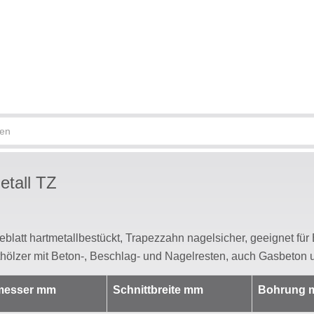
etall TZ
blatt hartmetallbestückt, Trapezzahn nagelsicher, geeignet für 
hölzer mit Beton-, Beschlag- und Nagelresten, auch Gasbeton 
messer mm
Schnittbreite mm
Bohrung 