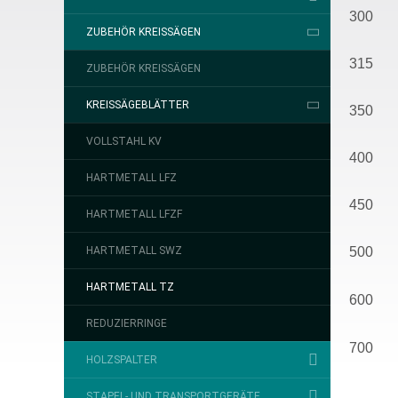
300
ZUBEHÖR KREISSÄGEN
315
ZUBEHÖR KREISSÄGEN
KREISSÄGEBLÄTTER
350
VOLLSTAHL KV
400
HARTMETALL LFZ
450
HARTMETALL LFZF
HARTMETALL SWZ
500
HARTMETALL TZ
600
REDUZIERRINGE
700
HOLZSPALTER
STAPEL- UND TRANSPORTGERÄTE