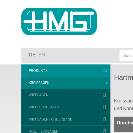
DE
EN
PRODUKTE
Hartm
KREISSÄGEN
WIPPSÄGEN
Kreissäge
WIPP-TISCHSÄGEN
und Kant
WIPPSÄGEN FÖRDERBAND
Durch
ROLLTISCHSÄGEN