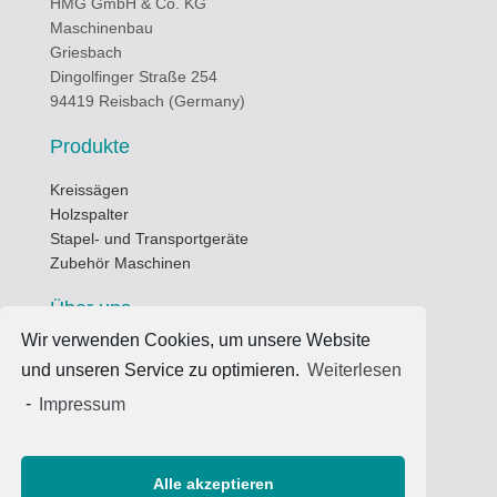
HMG GmbH & Co. KG
Maschinenbau
Griesbach
Dingolfinger Straße 254
94419 Reisbach (Germany)
Produkte
Kreissägen
Holzspalter
Stapel- und Transportgeräte
Zubehör Maschinen
Über uns
Wir verwenden Cookies, um unsere Website
Öffnungszeiten
und unseren Service zu optimieren.
Weiterlesen
Datenschutz
Nutzungsbedingungen
-
Impressum
Impressum
Kontakt
Alle akzeptieren