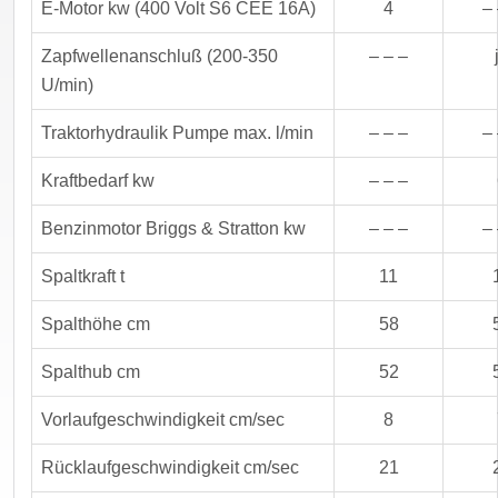
E-Motor kw (400 Volt S6 CEE 16A)
4
– 
Zapfwellenanschluß (200-350
– – –
U/min)
Traktorhydraulik Pumpe max. l/min
– – –
– 
Kraftbedarf kw
– – –
Benzinmotor Briggs & Stratton kw
– – –
– 
Spaltkraft t
11
Spalthöhe cm
58
Spalthub cm
52
Vorlaufgeschwindigkeit cm/sec
8
Rücklaufgeschwindigkeit cm/sec
21