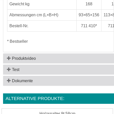
Gewicht kg
168
1
Abmessungen cm (L×B×H)
93×65×156
113×
Bestell-Nr.
711 410*
711
* Bestseller
Produktvideo
Test
Dokumente
ALTERNATIVE PRODUKTE:
Holzspalter 9t 58cm