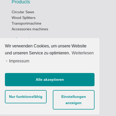
Products
Circular Saws
Wood Splitters
Transportmachine
Accessories machines
Informations
Wir verwenden Cookies, um unsere Website
Business hours
und unseren Service zu optimieren.
Weiterlesen
Data privacy protection
-
Impressum
Terms of use
Imprint
Contacts
Alle akzeptieren
Phone: +49 (0) 8734/9384-0
Fax: +49 (0) 8734/9384-25
Nur funktionsfähig
Einstellungen
www.HMG-Maschinen.de
anzeigen
Info@HMG-Maschinen.de