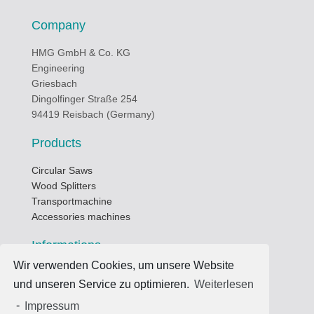
Company
HMG GmbH & Co. KG
Engineering
Griesbach
Dingolfinger Straße 254
94419 Reisbach (Germany)
Products
Circular Saws
Wood Splitters
Transportmachine
Accessories machines
Informations
Wir verwenden Cookies, um unsere Website
Business hours
und unseren Service zu optimieren.
Weiterlesen
Data privacy protection
Terms of use
-
Impressum